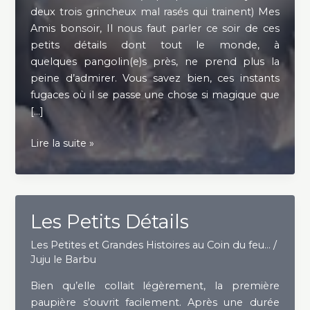
deux trois grincheux mal rasés qui trainent) Mes
Amis bonsoir, Il nous faut parler ce soir de ces
petits détails dont tout le monde, à
quelques pangolin(e)s près, ne prend plus la
peine d’admirer. Vous savez bien, ces instants
fugaces où il se passe une chose si magique que
[…]
LE
Lire la suite »
ROUGISSEMENT
OU
L’IMPORTANCE
DES
Les Petits Détails
PLUMES
DE
Les Petites et Grandes Histoires au Coin du feu...
/
SAVON…
Juju le Barbu
Bien qu’elle collait légèrement, la première
paupière s’ouvrit facilement. Après une durée