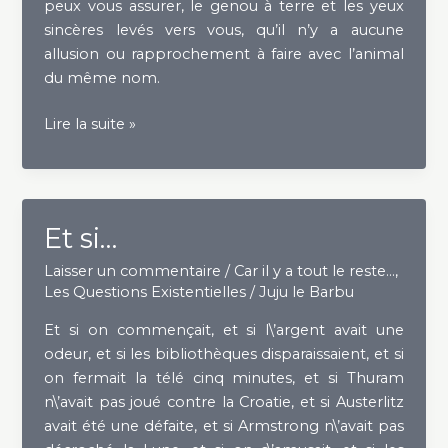
peux vous assurer, le genou à terre et les yeux
sincères levés vers vous, qu’il n’y a aucune
allusion ou rapprochement à faire avec l’animal
du même nom.
Le
Lire la suite »
Pangolin…
Et si…
Laisser un commentaire
/
Car il y a tout le reste...
,
Les Questions Existentielles
/
Juju le Barbu
Et si on commençait, et si l\’argent avait une
odeur, et si les bibliothèques disparaissaient, et si
on fermait la télé cinq minutes, et si Thuram
n\’avait pas joué contre la Croatie, et si Austerlitz
avait été une défaite, et si Armstrong n\’avait pas