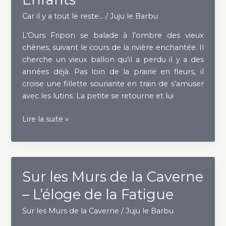
Car il y a tout le reste...
/
Juju le Barbu
L’Ours Fripon se balade à l’ombre des vieux
chênes, suivant le cours de la rivière enchantée. Il
cherche un vieux ballon qu’il a perdu il y a des
années déjà. Pas loin de la prairie en fleurs, il
croise une fillette souriante en train de s’amuser
avec les lutins. La petite se retourne et lui
La
Lire la suite »
Vérité
vue
par
les
Sur les Murs de la Caverne
Enfants
– L’éloge de la Fatigue
Sur les Murs de la Caverne
/
Juju le Barbu