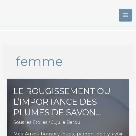
Aller
au
contenu
femme
LE ROUGISSEMENT OU
L’IMPORTANCE DES
PLUMES DE SAVON…
Sous les Etoiles
/
Juju le Barbu
Mes Amies bonsoir, (oups, pardon, doit y avoir