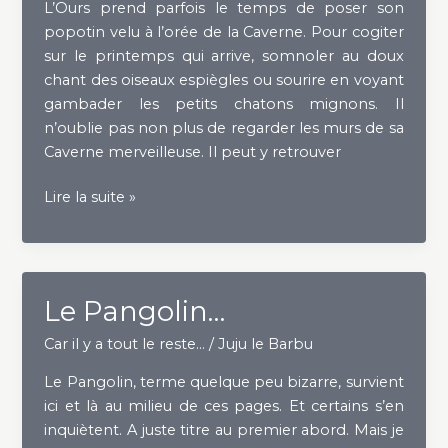
L’Ours prend parfois le temps de poser son
popotin velu à l’orée de la Caverne. Pour cogiter
sur le printemps qui arrive, somnoler au doux
chant des oiseaux espiègles ou sourire en voyant
gambader les petits chatons mignons. Il
n’oublie pas non plus de regarder les murs de sa
Caverne merveilleuse. Il peut y retrouver
Sur
Lire la suite »
les
Murs
de
la
Le Pangolin…
Caverne
–
Car il y a tout le reste...
/
Juju le Barbu
L’éloge
Le Pangolin, terme quelque peu bizarre, survient
de
ici et là au milieu de ces pages. Et certains s’en
la
inquiètent. A juste titre au premier abord. Mais je
Fatigue