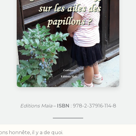
Editions Maïa
–
ISBN
: 978-2-37916-114-8
ons honnête, il y a de quoi.