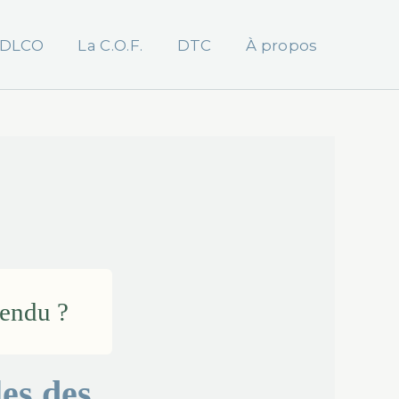
DLCO
La C.O.F.
DTC
À propos
tendu ?
les des