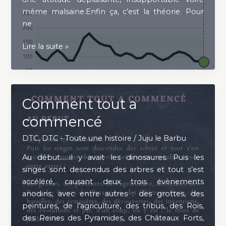
même malsaine.Enfin ça, c’est la théorie. Pour
ne
La
Lire la suite »
Règle
d’Or
Comment tout a
commencé
DTC
,
DTC - Toute une histoire
/
Juju le Barbu
Au début……il y avait les dinosaures. Puis les
singes sont descendus des arbres et tout s’est
accéléré, causant deux trois évènements
anodins, avec entre autres : des grottes, des
peintures, de l’agriculture, des tribus, des Rois,
des Reines des Pyramides, des Châteaux Forts,