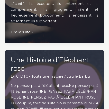
sécurité. Ils écoutent, ils entendent et ils
comprennent. Ils grognent, râlent et
heureusement bougonnent. Ils encaissent, ils
absorbent, ils supportent.
Celles
Lire la suite »
et
Ceux
de
l’Ombre
Une Histoire d’Eléphant
rose
DTC
,
DTC - Toute une histoire
/
Juju le Barbu
Ne pensez pas à l’éléphant rose.Ne pensez pas à
l’éléphant rose !!!NE PENSEZ PAS À L’ÉLÉPHANT
ROSE !NE PENSEZ PAS À L’ÉLÉPHANT ROSE !
Du coup, là, tout de suite, vous pensez à quoi ? À