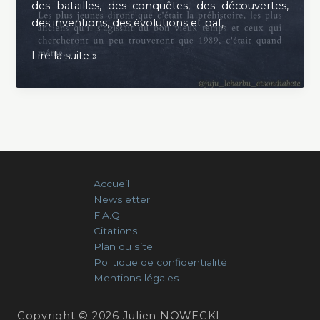
des batailles, des conquêtes, des découvertes,
des inventions, des évolutions et paf,
Comment
Lire la suite »
tout
a
commencé
Accueil
Newsletter
F.A.Q.
Citations
Plan du site
Politique de confidentialité
Mentions légales
Copyright © 2026 Julien NOWECKI