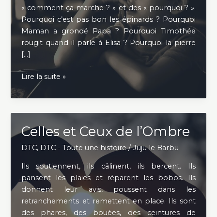
« comment ça marche ? » et des « pourquoi ? ».
Pourquoi c’est pas bon les épinards ? Pourquoi
Maman a grondé Papa ? Pourquoi Timothée
rougit quand il parle à Elisa ? Pourquoi la pierre
[…]
Pourquoi
Lire la suite »
?
Celles et Ceux de l’Ombre
DTC
,
DTC - Toute une histoire
/
Juju le Barbu
Ils soutiennent, ils câlinent, ils bercent. Ils
pansent les plaies et réparent les bobos. Ils
donnent leur avis, poussent dans les
retranchements et remettent en place. Ils sont
des phares, des bouées, des ceintures de