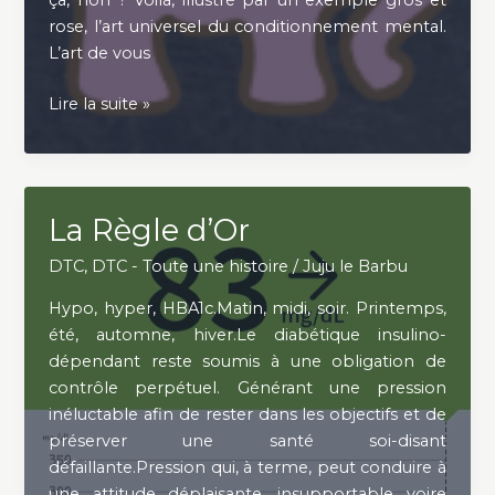
ça, non ? Voilà, illustré par un exemple gros et
rose, l’art universel du conditionnement mental.
L’art de vous
Une
Lire la suite »
Histoire
d’Eléphant
rose
La Règle d’Or
DTC
,
DTC - Toute une histoire
/
Juju le Barbu
Hypo, hyper, HBA1c.Matin, midi, soir. Printemps,
été, automne, hiver.Le diabétique insulino-
dépendant reste soumis à une obligation de
contrôle perpétuel. Générant une pression
inéluctable afin de rester dans les objectifs et de
préserver une santé soi-disant
défaillante.Pression qui, à terme, peut conduire à
une attitude déplaisante, insupportable voire