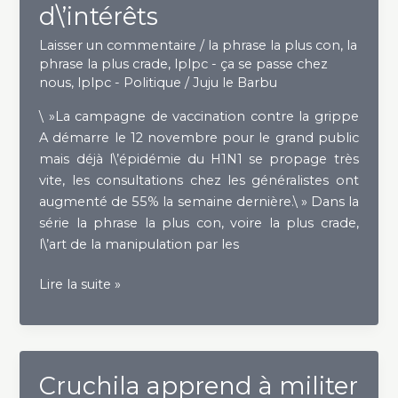
d\’intérêts
02
Laisser un commentaire
/
la phrase la plus con
,
la
phrase la plus crade
,
lplpc - ça se passe chez
nous
,
lplpc - Politique
/
Juju le Barbu
\ »La campagne de vaccination contre la grippe
A démarre le 12 novembre pour le grand public
mais déjà l\’épidémie du H1N1 se propage très
vite, les consultations chez les généralistes ont
augmenté de 55% la semaine dernière.\ » Dans la
série la phrase la plus con, voire la plus crade,
l\’art de la manipulation par les
Pandémie
Lire la suite »
et
conflits
d\’intérêts
Cruchila apprend à militer