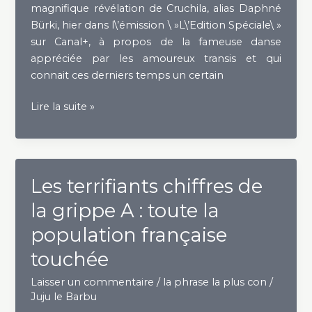
magnifique révélation de Cruchila, alias Daphné
Bürki, hier dans l\’émission \ »L\’Edition Spéciale\ »
sur Canal+, à propos de la fameuse danse
appréciée par les amoureux transis et qui
connait ces derniers temps un certain
Cruchila
Lire la suite »
apprend
à
danser
Les terrifiants chiffres de
la grippe A : toute la
population française
touchée
Laisser un commentaire
/
la phrase la plus con
/
Juju le Barbu