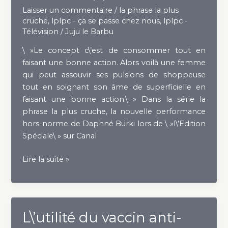
Laisser un commentaire
/
la phrase la plus
cruche
,
lplpc - ça se passe chez nous
,
lplpc -
Télévision
/
Juju le Barbu
\ »Le concept c\’est de consommer tout en
faisant une bonne action. Alors voilà une femme
qui peut assouvir ses pulsions de shoppeuse
tout en soignant son âme de superficielle en
faisant une bonne action.\ » Dans la série la
phrase la plus cruche, la nouvelle performance
hors-norme de Daphné Bürki lors de \ »l\’Edition
Spéciale\ » sur Canal
Cruchila
Lire la suite »
apprend
à
militer
L\’utilité du vaccin anti-