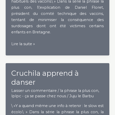
habituels des vaccins.\ » Dans la série la phrase la
plus con, l\’explication de Daniel Floret,
président du comité technique des vaccins,
tentant de minimiser la conséquence des
surdosages dont ont été victimes certains
enfants en Bretagne.
Un
Lire la suite »
amour
de
vaccin
Cruchila apprend à
danser
Laisser un commentaire
/
la phrase la plus con
,
lplpc - ça se passe chez nous
/
Juju le Barbu
\ »Y a quand même une info à retenir : le slow est
écolo.\ » Dans la série la phrase la plus con, la