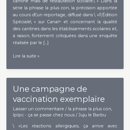
cantine mais de restauration scolaire.\ » Dans la
série la phrase la plus con, la précision apportée
au cours d\’un reportage, diffusé dans \ »l\’Édition
Spéciale\ » sur Canal+ et concernant la qualité
des cantines dans les établissements scolaires et,
à raison, fortement critiquées dans une enquête
réalisée par le […]
Le
Lire la suite »
politiquement
correct
dans
les
Une campagne de
cantines
vaccination exemplaire
Laisser un commentaire
/
la phrase la plus con
,
lplpc - ça se passe chez nous
/
Juju le Barbu
\ »Les réactions allergiques, ça arrive avec