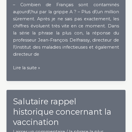
– Combien de Français sont contaminés
aujourd\’hui par la grippe A ? – Plus d\’un million
sûrement. Après je ne sais pas exactement, les
chiffres évoluent très vite en ce moment. Dans
la série la phrase la plus con, la réponse du
professeur Jean-François Delfraissy, directeur de
l\’institut des maladies infectieuses et également
directeur de
Les
Lire la suite »
terrifiants
chiffres
de
la
Salutaire rappel
grippe
historique concernant la
A
:
vaccination
toute
la
Laisser un commentaire
/
la phrase la plus