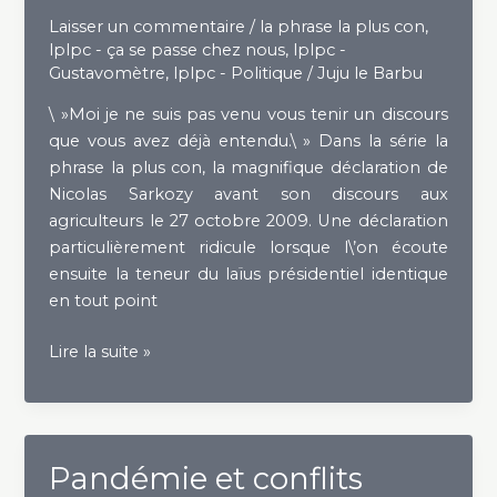
Laisser un commentaire
/
la phrase la plus con
,
lplpc - ça se passe chez nous
,
lplpc -
Gustavomètre
,
lplpc - Politique
/
Juju le Barbu
\ »Moi je ne suis pas venu vous tenir un discours
que vous avez déjà entendu.\ » Dans la série la
phrase la plus con, la magnifique déclaration de
Nicolas Sarkozy avant son discours aux
agriculteurs le 27 octobre 2009. Une déclaration
particulièrement ridicule lorsque l\’on écoute
ensuite la teneur du laïus présidentiel identique
en tout point
Petite
Lire la suite »
pause
avec
l\’Ami
Gustave
Pandémie et conflits
–