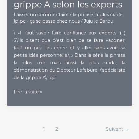
grippe A selon les experts
Laisser un commentaire
/
la phrase la plus crade
,
lplpc - ça se passe chez nous
/
Juju le Barbu
\ »Il faut savoir faire confiance aux experts. (…)
S\’ils disent que c\’est bien de se faire vacciner,
faut un peu les croire et y aller sans avoir sa
petite idée personnelle.\ » Dans la série la phrase
la plus con mais aussi la plus crade, la
démonstration du Docteur Lefebure, \’spécialiste
de la grippe A\’, qui
L\’utilité
Lire la suite »
du
vaccin
anti-
grippe
A
1
2
Suivant
→
selon