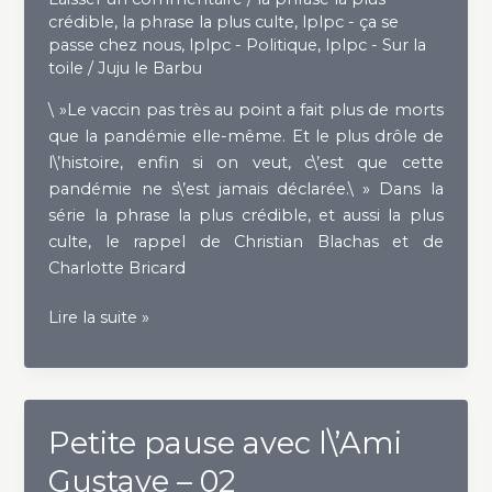
crédible
,
la phrase la plus culte
,
lplpc - ça se
population
passe chez nous
,
lplpc - Politique
,
lplpc - Sur la
française
toile
/
Juju le Barbu
touchée
\ »Le vaccin pas très au point a fait plus de morts
que la pandémie elle-même. Et le plus drôle de
l\’histoire, enfin si on veut, c\’est que cette
pandémie ne s\’est jamais déclarée.\ » Dans la
série la phrase la plus crédible, et aussi la plus
culte, le rappel de Christian Blachas et de
Charlotte Bricard
Salutaire
Lire la suite »
rappel
historique
concernant
la
Petite pause avec l\’Ami
vaccination
Gustave – 02