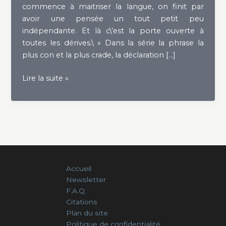
commence à maitriser la langue, on finit par
avoir une pensée un tout petit peu
indépendante. Et là c\’est la porte ouverte à
toutes les dérives.\ » Dans la série la phrase la
plus con et la plus crade, la déclaration […]
Le
Lire la suite »
meilleur
des
mondes
Accueil
Newsletter
F.A.Q.
Citations
Plan du site
Politique de confidentialité