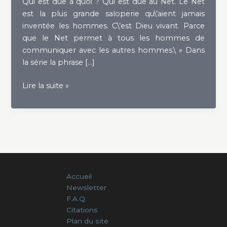
Qui est due à quoi ? Qui est due au Net. Le Net
est la plus grande saloperie qu\’aient jamais
inventée les hommes. C\’est Dieu vivant. Parce
que le Net permet à tous les hommes de
communiquer avec les autres hommes.\ » Dans
la série la phrase […]
Le
Lire la suite »
meilleur
des
mondes
par
Jacques
Seguela
Accueil
Newsletter
F.A.Q.
Citations
Plan du site