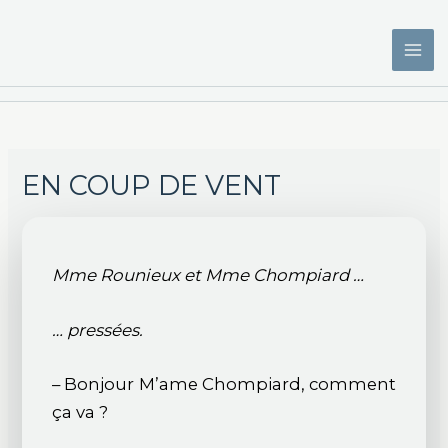
Aller
au
contenu
EN COUP DE VENT
Mme Rounieux et Mme Chompiard …
… pressées.
– Bonjour M’ame Chompiard, comment
ça va ?